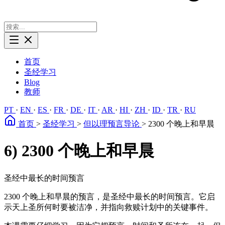
首页
圣经学习
Blog
教师
PT
·
EN
·
ES
·
FR
·
DE
·
IT
·
AR
·
HI
·
ZH
·
ID
·
TR
·
RU
首页
>
圣经学习
>
但以理预言导论
>
2300 个晚上和早晨
6) 2300 个晚上和早晨
圣经中最长的时间预言
2300 个晚上和早晨的预言，是圣经中最长的时间预言。它启
示天上圣所何时要被洁净，并指向救赎计划中的关键事件。