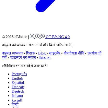
© 2026 eBíblico
|
CC BY-NC 4.0
बाइबल का अध्ययन सरलता से और बिना जटिलता के।
बाइबल अध्ययन
•
शिक्षक
•
Blog
•
साइटमैप
•
गोपनीयता नीति
•
उपयोग की
शर्तें
•
व्हाट्सएप पर सवाल
•
llms.txt
eBíblico इन भाषाओं में उपलब्ध है:
Português
English
Español
Français
Deutsch
Italiano
العربية
हिन्दी