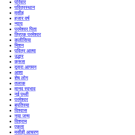
परिवार
पवित्रस्थान
मसीह
हजार वर्ष
न्याय
परमेश्वर पिता
त्रिएक परमेश्वर
कलीसिया
मिशन
पवित्र आत्मा
उद्धार
क्रूस
दूसरा आगमन
आशा
शेष लोग
तलाक
मानव स्वभाव
नई पृथ्वी
परमेश्वर
बपतिस्मा
विश्वास
नया जन्म
विश्राम
एकता
मसीही आचरण