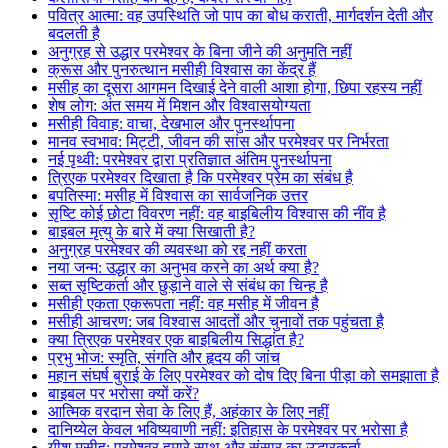
पवित्र आत्मा: वह उपस्थिति जो पाप का बोध कराती, मार्गदर्शन देती और
बदलती है
अनुग्रह से उद्धार परमेश्वर के बिना जीने की अनुमति नहीं
क्रूस और पुनरुत्थान मसीही विश्वास का केंद्र हैं
मसीह का दूसरा आगमन दिखाई देने वाली आशा होगा, छिपा रहस्य नहीं
शेष लोग: अंत समय में मिशन और विश्वासयोग्यता
मसीही विवाह: वाचा, देखभाल और पुनर्स्थापना
मानव स्वभाव: मिट्टी, जीवन की सांस और परमेश्वर पर निर्भरता
नई पृथ्वी: परमेश्वर द्वारा प्रतिज्ञात अंतिम पुनर्स्थापना
त्रिएक परमेश्वर दिखाता है कि परमेश्वर प्रेम का संबंध है
बपतिस्मा: मसीह में विश्वास का सार्वजनिक उत्तर
सृष्टि कोई छोटा विवरण नहीं: वह बाइबिलीय विश्वास की नींव है
बाइबल मृत्यु के बारे में क्या सिखाती है?
अनुग्रह परमेश्वर की व्यवस्था को रद्द नहीं करता
नया जन्म: उद्धार का अनुभव करने का अर्थ क्या है?
सब्त सृष्टिकर्ता और छुड़ाने वाले से संबंध का चिन्ह है
मसीही एकता एकरूपता नहीं: वह मसीह में जीवन है
मसीही आचरण: जब विश्वास आदतों और चुनावों तक पहुंचता है
क्या त्रिएक परमेश्वर एक बाइबिलीय सिद्धांत है?
प्रभु भोज: स्मृति, संगति और हृदय की जांच
महान संघर्ष बुराई के लिए परमेश्वर को दोष दिए बिना पीड़ा को समझाता है
बाइबल पर भरोसा क्यों करें?
आत्मिक वरदान सेवा के लिए हैं, अहंकार के लिए नहीं
दानिय्येल केवल भविष्यवाणी नहीं: इतिहास के परमेश्वर पर भरोसा है
यीशु मसीह: परमेश्वर हमारे साथ और संसार का उद्धारकर्ता